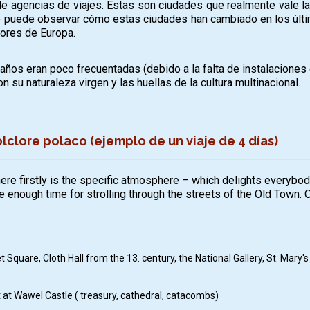
de agencias de viajes. Éstas son ciudades que realmente vale l
se puede observar cómo estas ciudades han cambiado en los últi
jores de Europa.
os eran poco frecuentadas (debido a la falta de instalaciones 
su naturaleza virgen y las huellas de la cultura multinacional.
folclore polaco (ejemplo de un viaje de 4 días)
here firstly is the specific atmosphere – which delights everybo
 enough time for strolling through the streets of the Old Town.
Square, Cloth Hall from the 13. century, the National Gallery, St. Mary's
rt at Wawel Castle ( treasury, cathedral, catacombs)